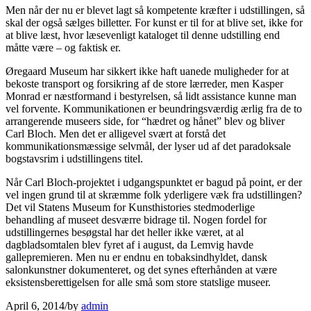
Men når der nu er blevet lagt så kompetente kræfter i udstillingen, så
skal der også sælges billetter. For kunst er til for at blive set, ikke for
at blive læst, hvor læsevenligt kataloget til denne udstilling end
måtte være – og faktisk er.
Øregaard Museum har sikkert ikke haft uanede muligheder for at
bekoste transport og forsikring af de store lærreder, men Kasper
Monrad er næstformand i bestyrelsen, så lidt assistance kunne man
vel forvente. Kommunikationen er beundringsværdig ærlig fra de to
arrangerende museers side, for “hædret og hånet” blev og bliver
Carl Bloch. Men det er alligevel svært at forstå det
kommunikationsmæssige selvmål, der lyser ud af det paradoksale
bogstavsrim i udstillingens titel.
Når Carl Bloch-projektet i udgangspunktet er bagud på point, er der
vel ingen grund til at skræmme folk yderligere væk fra udstillingen?
Det vil Statens Museum for Kunsthistories stedmoderlige
behandling af museet desværre bidrage til. Nogen fordel for
udstillingernes besøgstal har det heller ikke været, at al
dagbladsomtalen blev fyret af i august, da Lemvig havde
gallepremieren. Men nu er endnu en tobaksindhyldet, dansk
salonkunstner dokumenteret, og det synes efterhånden at være
eksistensberettigelsen for alle små som store statslige museer.
April 6, 2014
/
by
admin