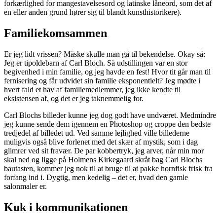
forkærlighed for mangestavelsesord og latinske låneord, som det af
en eller anden grund hører sig til blandt kunsthistorikere).
Familiekomsammen
Er jeg lidt vrissen? Måske skulle man gå til bekendelse. Okay så:
Jeg er tipoldebarn af Carl Bloch. Så udstillingen var en stor
begivenhed i min familie, og jeg havde en fest! Hvor tit går man til
fernisering og får udvidet sin familie eksponentielt? Jeg mødte i
hvert fald et hav af familiemedlemmer, jeg ikke kendte til
eksistensen af, og det er jeg taknemmelig for.
Carl Blochs billeder kunne jeg dog godt have undværet. Medmindre
jeg kunne sende dem igennem en Photoshop og croppe den bedste
tredjedel af billedet ud. Ved samme lejlighed ville billederne
muligvis også blive forlenet med det skær af mystik, som i dag
glimrer ved sit fravær. De par kobbertryk, jeg arver, når min mor
skal ned og ligge på Holmens Kirkegaard skråt bag Carl Blochs
bautasten, kommer jeg nok til at bruge til at pakke hornfisk frisk fra
forfang ind i. Dygtig, men kedelig – det er, hvad den gamle
salonmaler er.
Kuk i kommunikationen