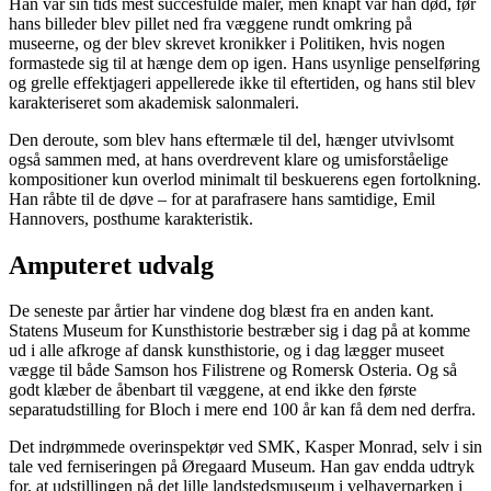
Han var sin tids mest succesfulde maler, men knapt var han død, før
hans billeder blev pillet ned fra væggene rundt omkring på
museerne, og der blev skrevet kronikker i Politiken, hvis nogen
formastede sig til at hænge dem op igen. Hans usynlige penselføring
og grelle effektjageri appellerede ikke til eftertiden, og hans stil blev
karakteriseret som akademisk salonmaleri.
Den deroute, som blev hans eftermæle til del, hænger utvivlsomt
også sammen med, at hans overdrevent klare og umisforståelige
kompositioner kun overlod minimalt til beskuerens egen fortolkning.
Han råbte til de døve – for at parafrasere hans samtidige, Emil
Hannovers, posthume karakteristik.
Amputeret udvalg
De seneste par årtier har vindene dog blæst fra en anden kant.
Statens Museum for Kunsthistorie bestræber sig i dag på at komme
ud i alle afkroge af dansk kunsthistorie, og i dag lægger museet
vægge til både Samson hos Filistrene og Romersk Osteria. Og så
godt klæber de åbenbart til væggene, at end ikke den første
separatudstilling for Bloch i mere end 100 år kan få dem ned derfra.
Det indrømmede overinspektør ved SMK, Kasper Monrad, selv i sin
tale ved ferniseringen på Øregaard Museum. Han gav endda udtryk
for, at udstillingen på det lille landstedsmuseum i velhaverparken i