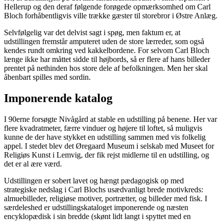
Hellerup og den deraf følgende forøgede opmærksomhed om Carl
Bloch forhåbentligvis ville trække gæster til storebror i Østre Anlæg.
Selvfølgelig var det delvist sagt i spøg, men faktum er, at
udstillingen fremstår amputeret uden de store lærreder, som også
kendes rundt omkring ved kakkelbordene. For selvom Carl Bloch
længe ikke har måttet sidde til højbords, så er flere af hans billeder
prentet på nethinden hos store dele af befolkningen. Men her skal
åbenbart spilles med sordin.
Imponerende katalog
I 90erne forsøgte Nivågård at stable en udstilling på benene. Her var
flere kvadratmeter, færre vinduer og højere til loftet, så muligvis
kunne de der have stykket en udstilling sammen med vis folkelig
appel. I stedet blev det Øregaard Museum i selskab med Museet for
Religiøs Kunst i Lemvig, der fik rejst midlerne til en udstilling, og
det er al ære værd.
Udstillingen er sobert lavet og hængt pædagogisk op med
strategiske nedslag i Carl Blochs usædvanligt brede motivkreds:
almuebilleder, religiøse motiver, portrætter, og billeder med fisk. I
særdeleshed er udstillingskataloget imponerende og næsten
encyklopædisk i sin bredde (skønt lidt langt i spyttet med en