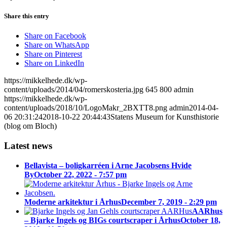
Share this entry
Share on Facebook
Share on WhatsApp
Share on Pinterest
Share on LinkedIn
https://mikkelhede.dk/wp-
content/uploads/2014/04/romerskosteria.jpg
645
800
admin
https://mikkelhede.dk/wp-
content/uploads/2018/10/LogoMakr_2BXTT8.png
admin
2014-04-
06 20:31:24
2018-10-22 20:44:43
Statens Museum for Kunsthistorie
(blog om Bloch)
Latest news
Bellavista – boligkarréen i Arne Jacobsens Hvide
By
October 22, 2022 - 7:57 pm
Moderne arkitektur i Århus
December 7, 2019 - 2:29 pm
AARhus
– Bjarke Ingels og BIGs courtscraper i Århus
October 18,